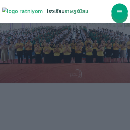
โรงเรียน
ราษฎร์นิยม
าแรก
โรงเรียน
ลากร
รสนเทศ
เรียนรู้
วสาร
ริการ
วัด ITA
รร้องเรียน